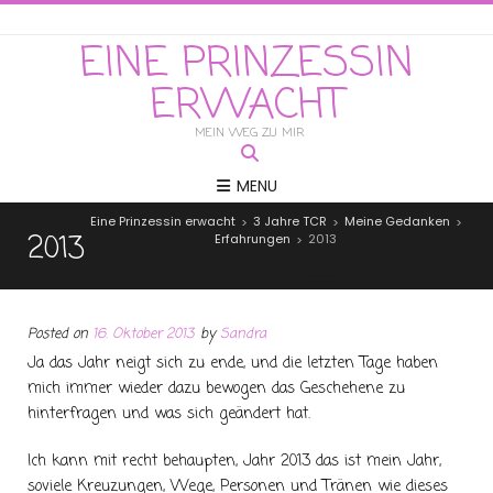
EINE PRINZESSIN
ERWACHT
MEIN WEG ZU MIR
MENU
Eine Prinzessin erwacht
3 Jahre TCR
Meine Gedanken
>
>
>
2013
Erfahrungen
2013
>
Posted on
16. Oktober 2013
by
Sandra
Ja das Jahr neigt sich zu ende, und die letzten Tage haben
mich immer wieder dazu bewogen das Geschehene zu
hinterfragen und was sich geändert hat.
Ich kann mit recht behaupten, Jahr 2013 das ist mein Jahr,
soviele Kreuzungen, Wege, Personen und Tränen wie dieses