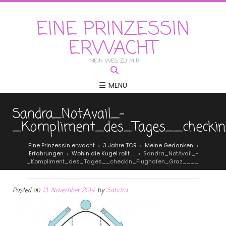
EINE PRINZESSIN
ERWACHT
MEIN WEG ZU MIR
MENU
Sandra_NotAvail_-
_Kompliment_des_Tages__checki
Eine Prinzessin erwacht
3 Jahre TCR
Meine Gedanken
>
>
>
Erfahrungen
Wohin die Kugel rollt ….
Sandra_NotAvail_-
>
>
_Kompliment_des_Tages__checkin_Flughafen_Graz____
Posted on
13. November 2014
by
Sandra