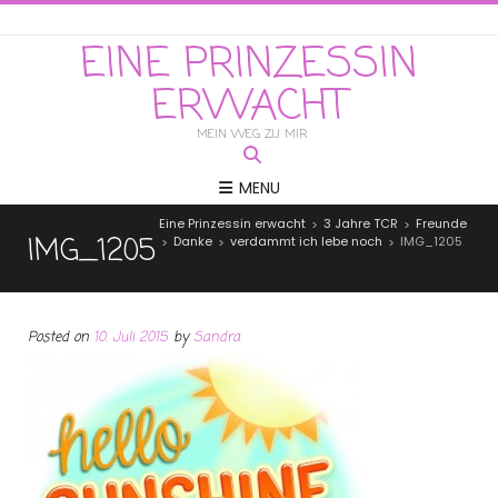
EINE PRINZESSIN
ERWACHT
MEIN WEG ZU MIR
MENU
Eine Prinzessin erwacht
3 Jahre TCR
Freunde
>
>
IMG_1205
Danke
verdammt ich lebe noch
IMG_1205
>
>
>
Posted on
10. Juli 2015
by
Sandra