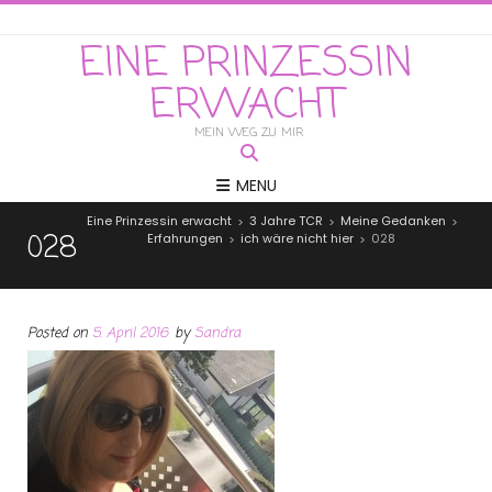
EINE PRINZESSIN
ERWACHT
MEIN WEG ZU MIR
MENU
Eine Prinzessin erwacht
3 Jahre TCR
Meine Gedanken
>
>
>
028
Erfahrungen
ich wäre nicht hier
028
>
>
Posted on
5. April 2016
by
Sandra