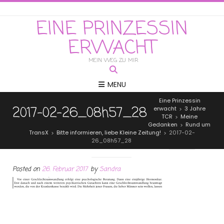
EINE PRINZESSIN
ERWACHT
MEIN WEG ZU MIR
MENU
Eine Prinzessin
2017-02-26_08h57_28
erwacht
3 Jahre
>
TCR
Meine
>
Gedanken
Rund um
>
TransX
Bitte informieren, liebe Kleine Zeitung!
2017-02-
>
>
26_08h57_28
Posted on
26. Februar 2017
by
Sandra