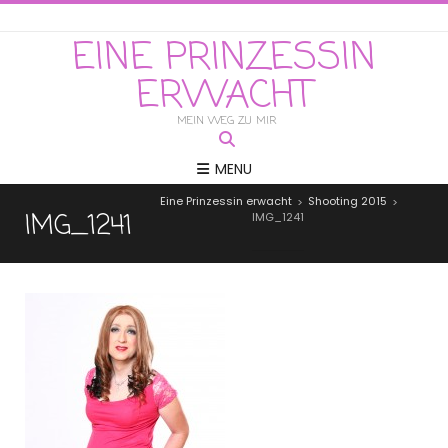
EINE PRINZESSIN
ERWACHT
MEIN WEG ZU MIR
MENU
Eine Prinzessin erwacht
Shooting 2015
>
>
IMG_1241
IMG_1241