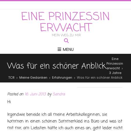
EINE PRINZESSIN
ERWACHT
MEIN WEG ZU MIR
MENU
Eine
Was für ein schöner Anblick
Prinzessin
erwacht
>
3 Jahre
TCR
Meine Gedanken
Erfahrungen
Was für ein schöner Anblick
>
>
>
Posted on
16. Juni 2013
by
Sandra
Hi
Irgendwie beneide ich all meine Arbeitskolleginnen, sie
kommen in einen schönen Sommerkleid ins Büro und was ist
mit mir, am Liebsten hätte ich auch eines an, geht leider nicht.