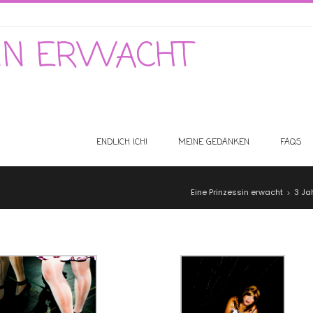
SIN ERWACHT
ENDLICH ICH!
MEINE GEDANKEN
FAQS
Eine Prinzessin erwacht
3 Ja
>