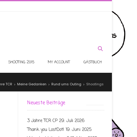
SHOOTING 2015
MY ACCOUNT
GÄSTBUCH
hre TCR
Meine Gedanken
Rund ums Outing
Shootings
>
>
>
Neueste Beiträge
3 Jahre TCR CP
29. Juli 2026
Thank you LostDot!
19. Juni 2025