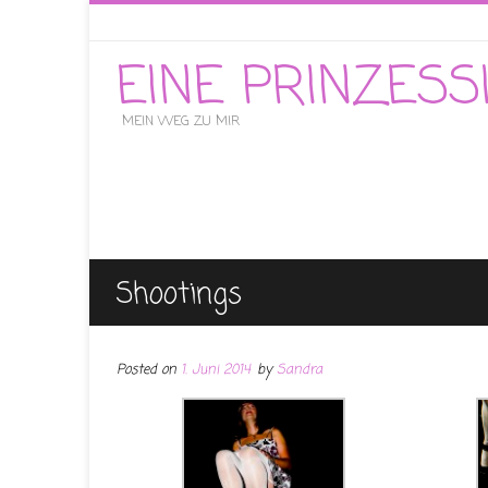
EINE PRINZES
MEIN WEG ZU MIR
Shootings
Posted on
1. Juni 2014
by
Sandra