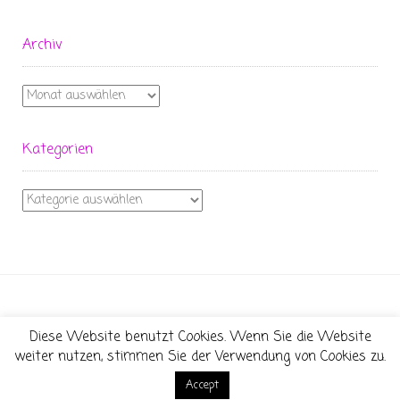
Archiv
Archiv
Kategorien
Kategorien
Diese Website benutzt Cookies. Wenn Sie die Website
Theme:
Conica
by
Kaira
weiter nutzen, stimmen Sie der Verwendung von Cookies zu.
Accept