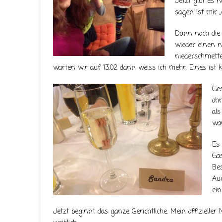
Jetzt gibt es
sagen ist mir „
Dann noch die 
wieder einen n
niederschmette
warten wir auf 13.02 dann weiss ich mehr. Eines ist k
Ges
ohn
als
war
Es 
Gäs
Bes
Au
ei
Jetzt beginnt das ganze Gerichtliche. Mein offiziell