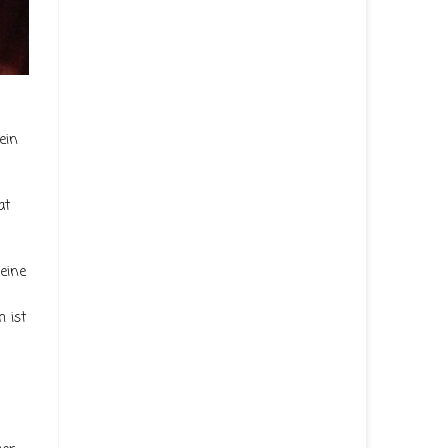
ein
at
eine
h ist