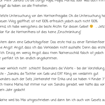
 nur Mehr Sandra. Ob die Jungs Papa, Mapa, Mama2 oder was auch im
egal“ da haben sie alle Freiheiten.
letzte Untersuchung vor den Hormonfreigabe. Ok die Untersuchung ha
euen Weg geöffnet, ist net 100% erfreulich jedoch auch nicht 100%
rnd, ich habe wenigstens die beste Ärztin für diesen Gebiet
… Jetz
lar für die Hormonthera ist dies keine „Einschränkung“.
tern dann eine Geburtstagsfeier. Das erste mal zu einer Familienfeier
e Angst. Angst, dass ich das Verkleiden nicht aushalte. Denn das erst
 Ich. Einzig ein wenig Angst, dass mein Namensschild falsch ist jedoch
 perfekt. Ich bin endlich angekommen.
war wirklich nicht schlecht. Besonders die Worte – bei der Vorstellung
te – „Sandra, die Tochter von Gebi und Elfi“ Kling ein verdamm gut.
onders auch der Satz „Verheiratet mir Erika und sie haben 4 Kinder :)“
ch meine Mama hat immer nur von Sandra geredet, wer hätte das vor
nem Jahr gedacht.
er Name wird bis Mai umgeschrieben und dann bin ich auch von Gesetz a