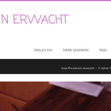
SIN ERWACHT
ENDLICH ICH!
MEINE GEDANKEN
FAQS
Eine Prinzessin erwacht
3 Jahre 
>