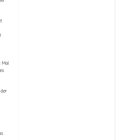
mer
t
t
e Mal
 es
 der
us