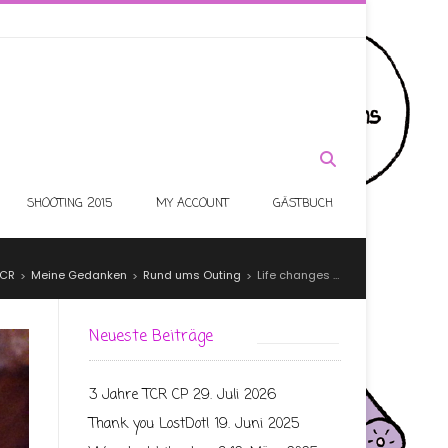
SHOOTING 2015
MY ACCOUNT
GÄSTBUCH
TCR
Meine Gedanken
Rund ums Outing
Life changes …
>
>
>
Neueste Beiträge
3 Jahre TCR CP
29. Juli 2026
Thank you LostDot!
19. Juni 2025