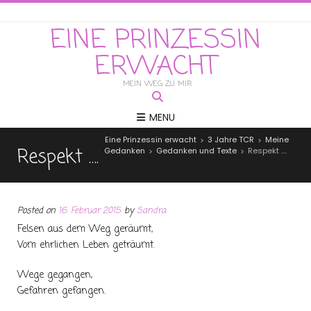
EINE PRINZESSIN
ERWACHT
MEIN WEG ZU MIR
MENU
Eine Prinzessin erwacht
3 Jahre TCR
Meine
>
>
Respekt ….
Gedanken
Gedanken und Texte
Respekt ….
>
>
Posted on
16. Februar 2015
by
Sandra
Felsen aus dem Weg geräumt,
Vom ehrlichen Leben geträumt.
Wege gegangen,
Gefahren gefangen.