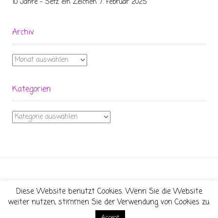
10 Jahre – Setz ein Zeichen
7. Februar 2025
Archiv
Archiv
Kategorien
Kategorien
Diese Website benutzt Cookies. Wenn Sie die Website
Theme:
Conica
by
Kaira
weiter nutzen, stimmen Sie der Verwendung von Cookies zu.
Accept