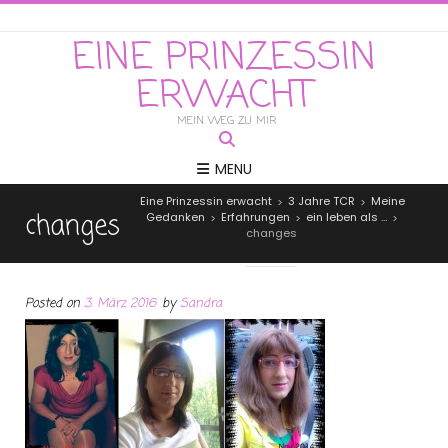
EINE PRINZESSIN
ERWACHT
MEIN WEG ZU MIR
MENU
Eine Prinzessin erwacht
3 Jahre TCR
Meine
>
>
changes
Gedanken
Erfahrungen
ein leben als …
>
>
>
changes
Posted on
3. März 2016
by
Sandra