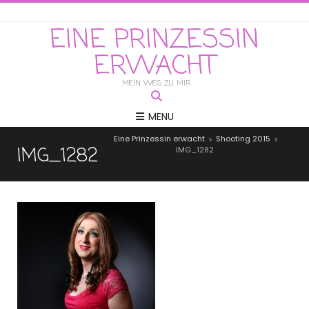
EINE PRINZESSIN
ERWACHT
MEIN WEG ZU MIR
MENU
Eine Prinzessin erwacht
Shooting 2015
>
>
IMG_1282
IMG_1282