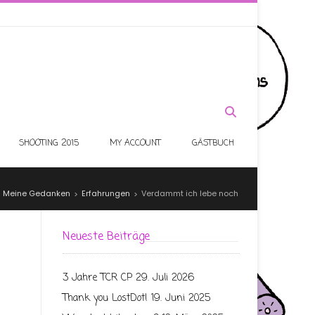
SHOOTING 2015
MY ACCOUNT
GÄSTBUCH
Meine Gedanken
Erfahrungen
Verdammt ich lebe noch
>
>
>
Neueste Beiträge
3 Jahre TCR CP
29. Juli 2026
Thank you LostDot!
19. Juni 2025