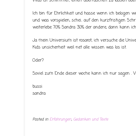
Was ist schlimmer, einen überraschen zu lassen oder s
Ich bin für Ehrlichkeit und hasse wenn ich belogen w
und was vorspielen, schei.. auf den kurzfristigen Sch
weiterlebe 70% Sandra 30% der andere, dann kann ich
Ja mein Universium ist rosarot, ich versuche die Uni
Kids unsicherheit weil net alle wissen was los ist.
Oder?
Soviel zum Ende dieser woche kann ich nur sagen . 
bussi
sandra
Posted in
Erfahrungen
,
Gedanken und Texte